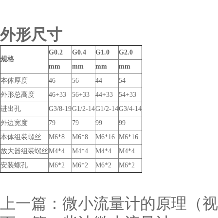
外形
尺寸
G0.2
G0.4
G1.0
G2.0
规格
mm
mm
mm
mm
本体厚度
46
56
44
54
外形总高度
46+33
56+33
44+33
54+33
进出孔
G3/8-19
G1/2-14
G1/2-14
G3/4-14
外边宽度
79
79
99
99
本体组装螺丝
M6*8
M6*8
M6*16
M6*16
放大器组装螺丝
M4*4
M4*4
M4*4
M4*4
安装螺孔
M6*2
M6*2
M6*2
M6*2
上一篇：
微小流量计的原理（视