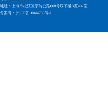
地址：上海市松江区莘砖公路668号双子楼B座402室
备案号：
沪ICP备16044738号-1